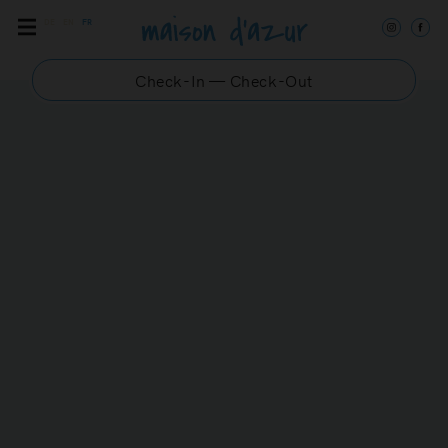
DE
EN
FR
Check-In — Check-Out