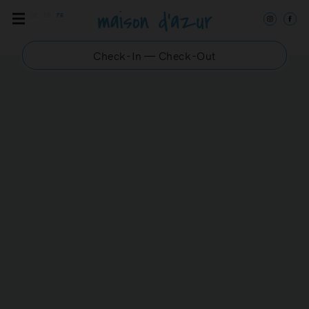
DE
EN
FR
Check-In — Check-Out