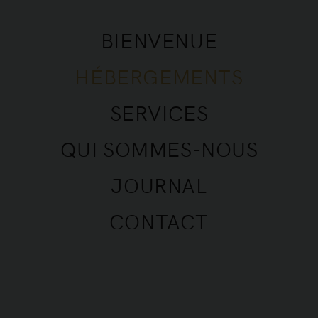
BIENVENUE
HÉBERGEMENTS
SERVICES
QUI SOMMES-NOUS
Appartement • 4 personnes • Saint
JOURNAL
Tropez • Rue du Cepoun San Martin
CONTACT
LA MAISON
Voici une belle occasion de ressentir et de profiter
de la véritable atmosphère de Saint Tropez, dans
la maison où le célèbre film « Et Dieu … créa la
femme » a été tourné, avec Brigitte Bardot. La
maison fraîchement rénovée offre une vue