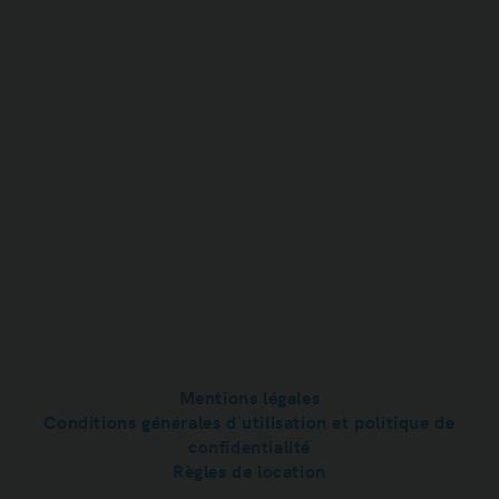
Carrelage dans la salle de bain et toilette

Mobilier et équipement de bonne qualité

Plafonds hauts

Wi-Fi Internet

Climatisation

Machine à laver et sèche-linge

Lave-vaisselle

Réfrigérateur

TV

Système audio SONOS

Système d'alarme 24/7

Post scriptum
Nous sommes très heureux de vous accueillir dans
Mentions légales
notre appartement. Veuillez noter que chaque
Conditions générales d´utilisation et politique de
propriété a
des règles et des exigences
confidentialité
spécifiques.
Règles de location