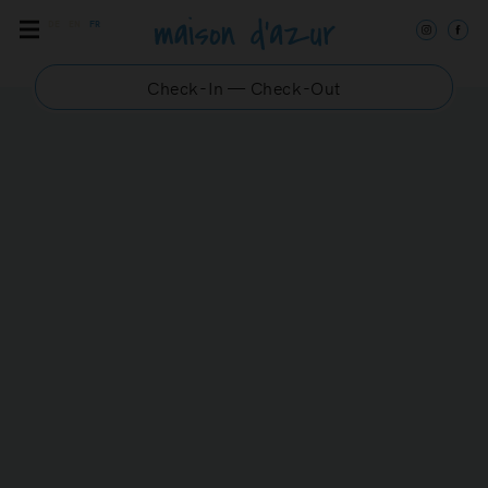
DE
EN
FR
Check-In — Check-Out
BELLEVUE 2
Appartement de standing
à Saint-Tropez avec
balcon et vue
spectaculaire sur le port